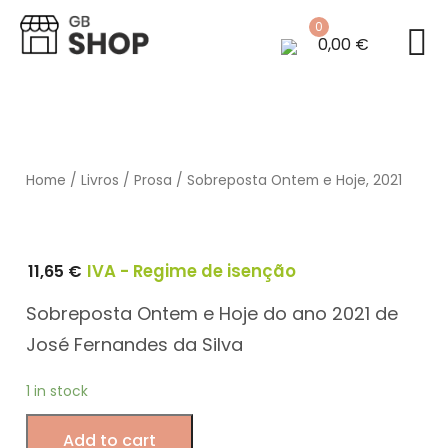
0
0,00
€
Home
/
Livros
/
Prosa
/ Sobreposta Ontem e Hoje, 2021
11,65
€
IVA - Regime de isenção
Sobreposta Ontem e Hoje do ano 2021 de
José Fernandes da Silva
1 in stock
Sobreposta
Add to cart