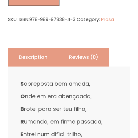
Ontem
e
Hoje,
SKU:
ISBN:978-989-97838-4-3
Category:
Prosa
2021
quantity
Description
Reviews (0)
S
obreposta bem amada,
O
nde em era abençoada,
B
rotei para ser teu filho,
R
umando, em firme passada,
E
ntrei num difícil trilho,