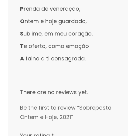
P
renda de veneração,
O
ntem e hoje guardada,
S
ublime, em meu coração,
T
e oferto, como emoção
A
faina a ti consagrada.
There are no reviews yet.
Be the first to review “Sobreposta
Ontem e Hoje, 2021”
Your rating
*