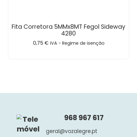
Fita Corretora 5MMx8MT Fegol Sideway
4280
0,75
€
IVA - Regime de isenção
968 967 617
geral@vozalegre.pt