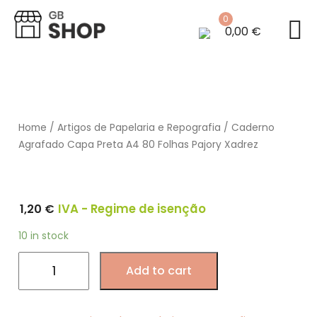
0
0,00
€
Home
/
Artigos de Papelaria e Repografia
/ Caderno
Agrafado Capa Preta A4 80 Folhas Pajory Xadrez
1,20
€
IVA - Regime de isenção
10 in stock
Caderno
Add to cart
Agrafado
Capa
Preta