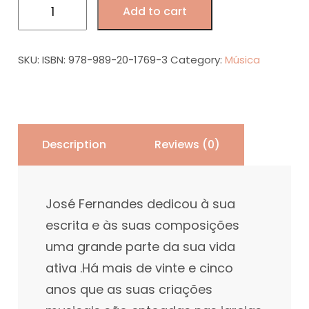
Aclamações
Add to cart
ao
Evangelho,
Música
SKU:
ISBN: 978-989-20-1769-3
Category:
Música
sacra,
2009
quantity
Description
Reviews (0)
José Fernandes dedicou à sua
escrita e às suas composições
uma grande parte da sua vida
ativa .Há mais de vinte e cinco
anos que as suas criações